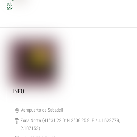
INFO
Aeropuerto de Sabadell
Zona Norte (41°31’22.0″N 2°06’25.8″E / 41.522779,
2.107153)